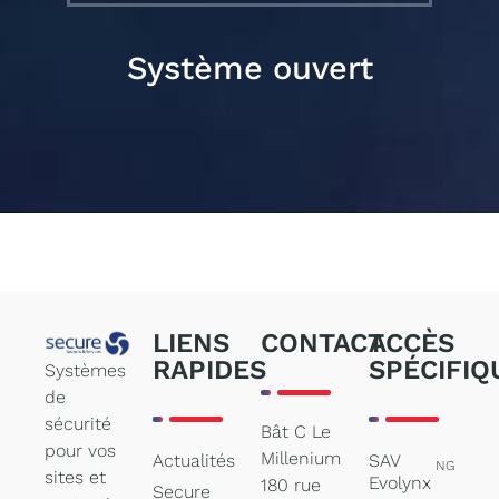
Système ouvert
LIENS
CONTACT
ACCÈS
RAPIDES
SPÉCIFIQ
Systèmes
de
sécurité
Bât C Le
pour vos
Millenium
Actualités
SAV
NG
sites et
Evolynx
180 rue
Secure