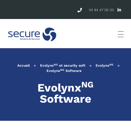
04 84 47 05 00
NG
NG
Accueil
»
Evolynx
et security soft
»
Evolynx
»
NG
Evolynx
Software
NG
Evolynx
Software