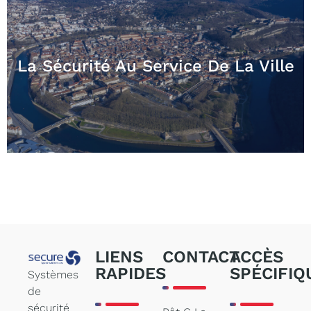
La Sécurité Au Service De La Ville
LIENS
CONTACT
ACCÈS
RAPIDES
SPÉCIFIQ
Systèmes
de
sécurité