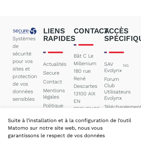
LIENS
CONTACT
ACCÈS
RAPIDES
SPÉCIFIQ
Systèmes
de
sécurité
Bât C Le
pour vos
Millenium
Actualités
SAV
NG
sites et
Evolynx
180 rue
Secure
protection
René
Forum
Contact
de vos
Club
Descartes
Mentions
données
Utilisateurs
13100 AIX
légales
Evolynx
sensibles
EN
Politique
Téléchargemen
PROVENCE
des
de
cookies
documentation
Suite à l’installation et à la configuration de l’outil
contact@secure-
Matomo sur notre site web, nous vous
systems.net
garantissons le respect de vos données