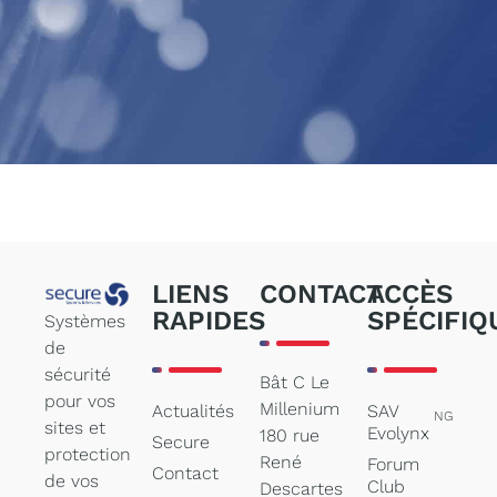
LIENS
CONTACT
ACCÈS
RAPIDES
SPÉCIFIQ
Systèmes
de
sécurité
Bât C Le
pour vos
Millenium
Actualités
SAV
NG
sites et
Evolynx
180 rue
Secure
protection
René
Forum
Contact
de vos
Club
Descartes