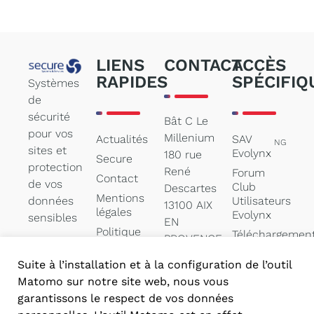
LIENS
CONTACT
ACCÈS
RAPIDES
SPÉCIFIQ
Systèmes
de
sécurité
Bât C Le
pour vos
Millenium
Actualités
SAV
NG
sites et
Evolynx
180 rue
Secure
protection
René
Forum
Contact
de vos
Club
Descartes
Mentions
données
Utilisateurs
13100 AIX
légales
Evolynx
sensibles
EN
Politique
Téléchargemen
PROVENCE
des
de
cookies
documentation
Suite à l’installation et à la configuration de l’outil
contact@secure-
Matomo sur notre site web, nous vous
systems.net
garantissons le respect de vos données
04 84 47