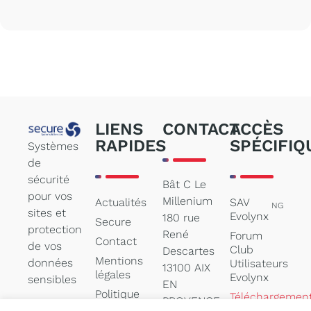
LIENS
CONTACT
ACCÈS
RAPIDES
SPÉCIFIQ
Systèmes
de
sécurité
Bât C Le
pour vos
Millenium
Actualités
SAV
NG
sites et
Evolynx
180 rue
Secure
protection
René
Forum
Contact
de vos
Club
Descartes
Mentions
données
Utilisateurs
13100 AIX
légales
Evolynx
sensibles
EN
Politique
Téléchargemen
PROVENCE
des
de