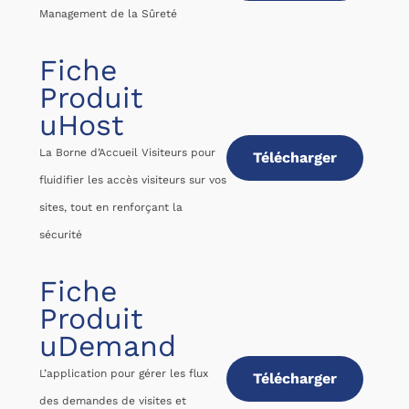
Management de la Sûreté
Fiche
Produit
uHost
La Borne d’Accueil Visiteurs pour
Télécharger
fluidifier les accès visiteurs sur vos
sites, tout en renforçant la
sécurité
Fiche
Produit
uDemand
L’application pour gérer les flux
Télécharger
des demandes de visites et