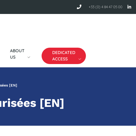
+33 (0) 4 84 47 05 00
ABOUT
DEDICATED
US
ACCESS
isées [EN]
risées [EN]