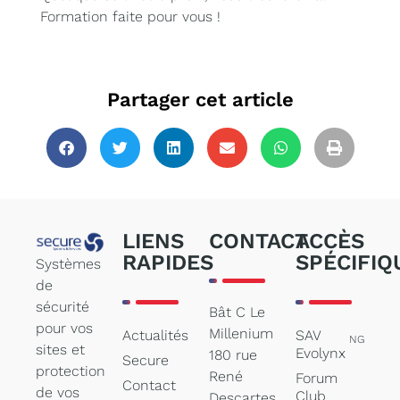
Formation faite pour vous !
Partager cet article
LIENS
CONTACT
ACCÈS
RAPIDES
SPÉCIFIQ
Systèmes
de
sécurité
Bât C Le
pour vos
Millenium
Actualités
SAV
NG
sites et
Evolynx
180 rue
Secure
protection
René
Forum
Contact
de vos
Club
Descartes