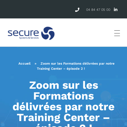
04 84 47 05 00
Accueil
»
Zoom sur les Formations délivrées par notre
Training Center – épisode 2 !
Zoom sur les
Formations
délivrées par notre
Training Center –