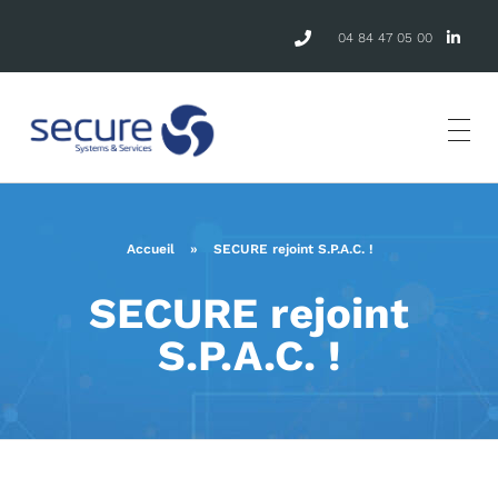
04 84 47 05 00
Accueil
»
SECURE rejoint S.P.A.C. !
SECURE rejoint
S.P.A.C. !