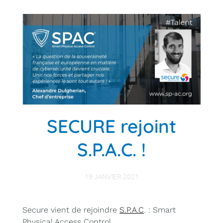
SECURE rejoint
S.P.A.C. !
19 JANVIER 2021
Secure vient de rejoindre
S.P.A.C
. : Smart
Physical Access Control.