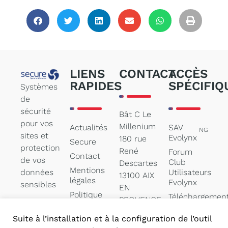
LIENS
CONTACT
ACCÈS
RAPIDES
SPÉCIFIQ
Systèmes
de
sécurité
Bât C Le
pour vos
Millenium
Actualités
SAV
NG
sites et
Evolynx
180 rue
Secure
protection
René
Forum
Contact
de vos
Club
Descartes
Mentions
données
Utilisateurs
13100 AIX
légales
Evolynx
sensibles
EN
Politique
Téléchargemen
PROVENCE
des
de
cookies
documentation
Suite à l’installation et à la configuration de l’outil
contact@secure-