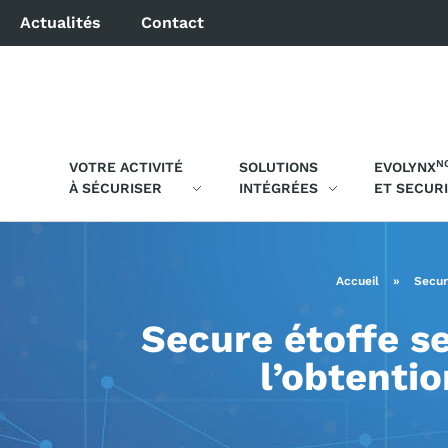
Actualités
Contact
N
VOTRE ACTIVITÉ
SOLUTIONS
EVOLYNX
À SÉCURISER
INTÉGRÉES
ET SECUR
Accueil
»
Secur
Secure étoffe s
l’obtentio