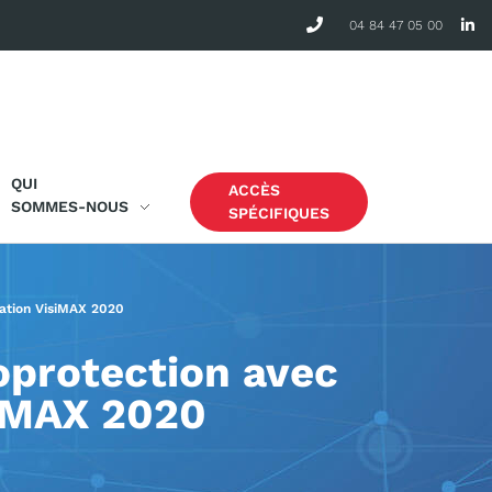
04 84 47 05 00
QUI
ACCÈS
SOMMES-NOUS
SPÉCIFIQUES
cation VisiMAX 2020
oprotection avec
isiMAX 2020