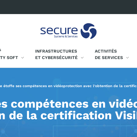
G
INFRASTRUCTURES
ACTIVITÉS
ITY SOFT
ET CYBERSÉCURITÉ
DE SERVICES
e étoffe ses compétences en vidéoprotection avec l’obtention de la certifi
es compétences en vidé
n de la certification V