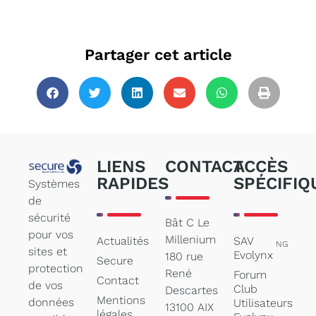
Partager cet article
LIENS
CONTACT
ACCÈS
RAPIDES
SPÉCIFIQ
Systèmes
de
sécurité
Bât C Le
pour vos
Millenium
Actualités
SAV
NG
sites et
Evolynx
180 rue
Secure
protection
René
Forum
Contact
de vos
Club
Descartes
Mentions
données
Utilisateurs
13100 AIX
légales