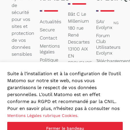
de
sécurité
Bât C Le
pour vos
Millenium
Actualités
SAV
NG
sites et
Evolynx
180 rue
Secure
protection
René
Forum
Contact
de vos
Club
Descartes
Mentions
données
Utilisateurs
13100 AIX
légales
Evolynx
sensibles
EN
Politique
Téléchargemen
PROVENCE
des
de
cookies
documentation
Suite à l’installation et à la configuration de l’outil
contact@secure-
Matomo sur notre site web, nous vous
systems.net
garantissons le respect de vos données
04 84 47
personnelles. L’outil Matomo est en effet
05 00
conforme au RGPD et recommandé par la CNIL.
Pour en savoir plus, n’hésitez pas à consulter nos
Mentions Légales rubrique Cookies.
Fermer le bandeau
Réalisation PYMAC, l’agence qui vous parle