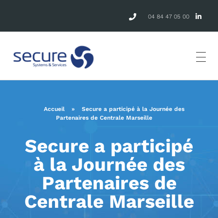
04 84 47 05 00
Accueil
»
Secure a participé à la Journée des
Partenaires de Centrale Marseille
Secure a participé
à la Journée des
Partenaires de
Centrale Marseille