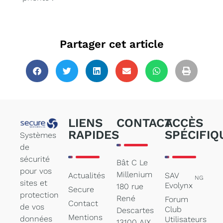
Partager cet article
LIENS
CONTACT
ACCÈS
RAPIDES
SPÉCIFIQ
Systèmes
de
sécurité
Bât C Le
pour vos
Millenium
Actualités
SAV
NG
sites et
Evolynx
180 rue
Secure
protection
René
Forum
Contact
de vos
Club
Descartes
Mentions
données
Utilisateurs
13100 AIX