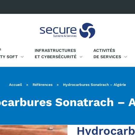
G
INFRASTRUCTURES
ACTIVITÉS
ITY SOFT
ET CYBERSÉCURITÉ
DE SERVICES
Accueil
»
Références
»
Hydrocarbures Sonatrach – Algérie
carbures Sonatrach – A
Hydrocarb