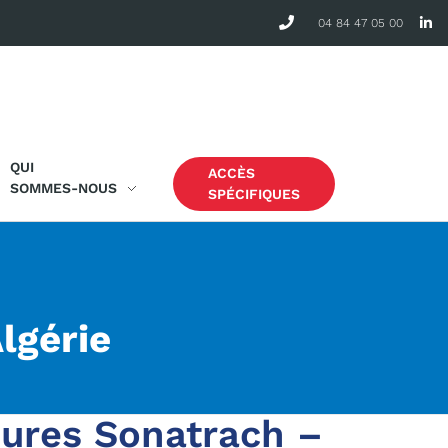
04 84 47 05 00
QUI
ACCÈS
SOMMES-NOUS
SPÉCIFIQUES
lgérie
ures Sonatrach –