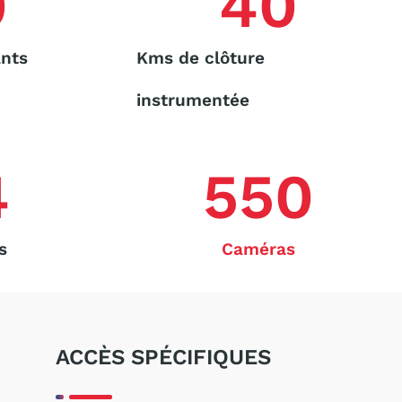
0
40
ants
Kms de clôture
instrumentée
4
550
s
Caméras
ACCÈS SPÉCIFIQUES