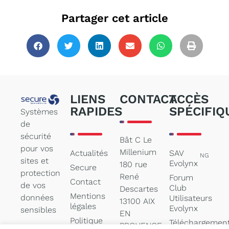
Partager cet article
LIENS
CONTACT
ACCÈS
RAPIDES
SPÉCIFIQ
Systèmes
de
sécurité
Bât C Le
pour vos
Millenium
Actualités
SAV
NG
sites et
Evolynx
180 rue
Secure
protection
René
Forum
Contact
de vos
Club
Descartes
Mentions
données
Utilisateurs
13100 AIX
légales
Evolynx
sensibles
EN
Politique
Téléchargemen
PROVENCE