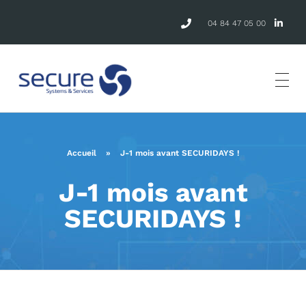
04 84 47 05 00
Accueil
»
J-1 mois avant SECURIDAYS !
J-1 mois avant
SECURIDAYS !