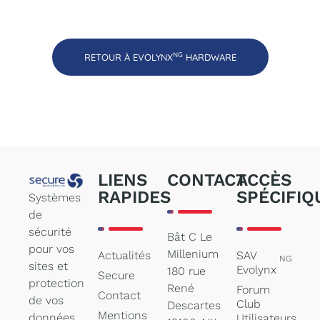
NG
RETOUR À EVOLYNX
HARDWARE
LIENS
CONTACT
ACCÈS
RAPIDES
SPÉCIFIQ
Systèmes
de
sécurité
Bât C Le
pour vos
Millenium
Actualités
SAV
NG
sites et
Evolynx
180 rue
Secure
protection
René
Forum
Contact
de vos
Club
Descartes
Mentions
données
Utilisateurs