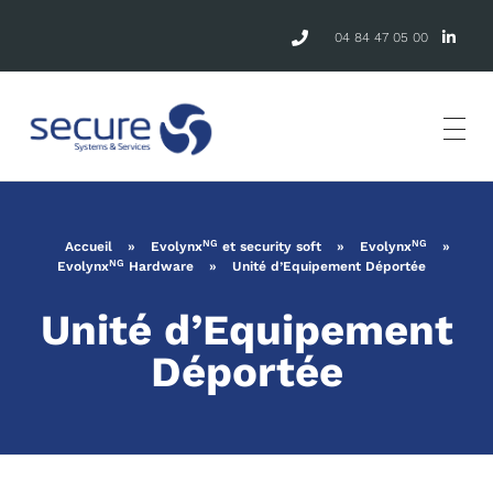
04 84 47 05 00
NG
NG
Accueil
»
Evolynx
et security soft
»
Evolynx
»
NG
Evolynx
Hardware
»
Unité d’Equipement Déportée
Unité d’Equipement
Déportée