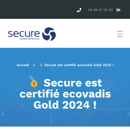
04 84 47 05 00
Accueil
»
Secure est certifié ecovadis Gold 2024 !
Secure est
certifié ecovadis
Gold 2024 !