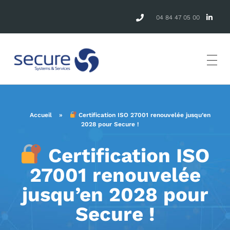
04 84 47 05 00
Accueil
»
Certification ISO 27001 renouvelée jusqu’en
2028 pour Secure !
Certification ISO
27001 renouvelée
jusqu’en 2028 pour
Secure !