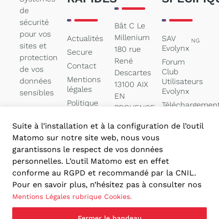
de
sécurité
Bât C Le
pour vos
Millenium
Actualités
SAV
NG
sites et
Evolynx
180 rue
Secure
protection
René
Forum
Contact
de vos
Club
Descartes
Mentions
données
Utilisateurs
13100 AIX
légales
Evolynx
sensibles
EN
Politique
Téléchargemen
PROVENCE
des
de
cookies
documentation
Suite à l’installation et à la configuration de l’outil
contact@secure-
Matomo sur notre site web, nous vous
systems.net
garantissons le respect de vos données
04 84 47
personnelles. L’outil Matomo est en effet
05 00
conforme au RGPD et recommandé par la CNIL.
Pour en savoir plus, n’hésitez pas à consulter nos
Mentions Légales rubrique Cookies.
Fermer le bandeau
Réalisation PYMAC, l’agence qui vous parle