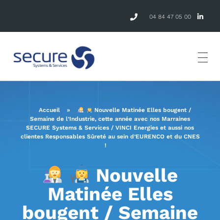
04 84 47 05 00
Accueil
»
Nouvelle Matinée Elles bougent /
Semaine de l’Industrie, cette année avec nos Marraines
SECURE Systems & Services / VINCI Energies et aussi nos
clientes Responsables Sûreté au sein d’EURENCO et du CNES
!
Nouvelle
Matinée Elles
bougent / Semaine