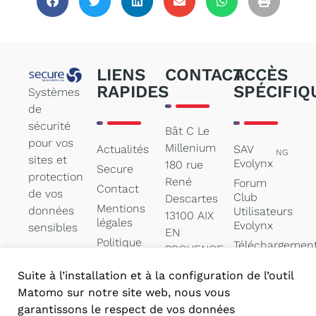
LIENS
CONTACT
ACCÈS
RAPIDES
SPÉCIFIQ
Systèmes
de
sécurité
Bât C Le
pour vos
Millenium
Actualités
SAV
NG
sites et
Evolynx
180 rue
Secure
protection
René
Forum
Contact
de vos
Club
Descartes
Mentions
données
Utilisateurs
13100 AIX
légales
Evolynx
sensibles
EN
Politique
Téléchargemen
PROVENCE
des
de
cookies
documentation
Suite à l’installation et à la configuration de l’outil
contact@secure-
Matomo sur notre site web, nous vous
systems.net
garantissons le respect de vos données