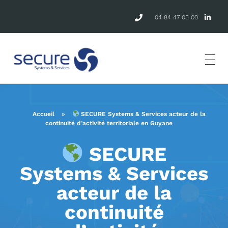
04 84 47 05 00
Accueil
»
SECURE Systems & Services acteur de la
continuité d’activité territoriale en Guyane
SECURE
Systems & Services
acteur de la
continuité