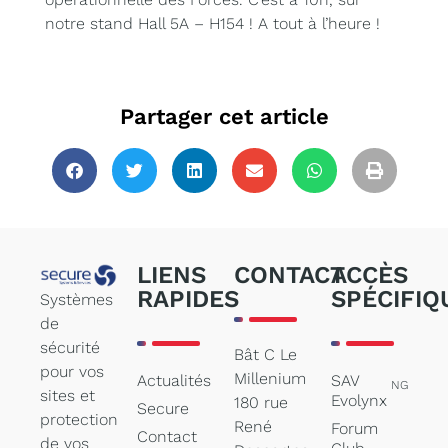
notre stand Hall 5A – H154 ! A tout à l’heure !
Partager cet article
LIENS
CONTACT
ACCÈS
RAPIDES
SPÉCIFIQ
Systèmes
de
sécurité
Bât C Le
pour vos
Millenium
Actualités
SAV
NG
sites et
Evolynx
180 rue
Secure
protection
René
Forum
Contact
de vos