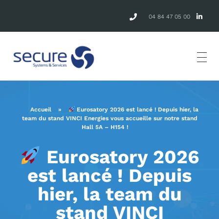
04 84 47 05 00
Accueil
»
Eurosatory 2026 est lancé ! Depuis hier, la
team du stand VINCI Energies vous accueille sur notre stand
Hall 5A – H154 !
Eurosatory 2026
est lancé ! Depuis
hier, la team du
stand VINCI