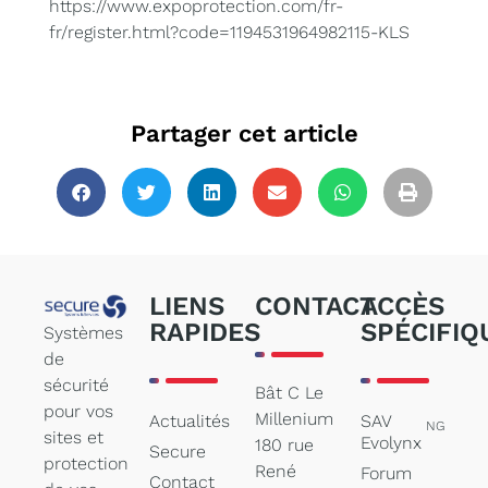
https://www.expoprotection.com/fr-
fr/register.html?code=1194531964982115-KLS
Partager cet article
LIENS
CONTACT
ACCÈS
RAPIDES
SPÉCIFIQ
Systèmes
de
sécurité
Bât C Le
pour vos
Millenium
Actualités
SAV
NG
sites et
Evolynx
180 rue
Secure
protection
René
Forum
Contact